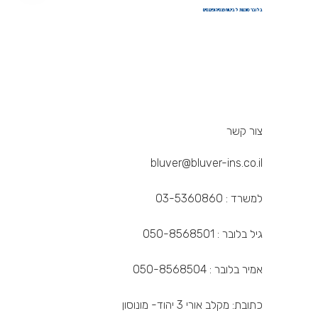
בלובר סוכנות לביטוח פנסיה ופיננסים
צור קשר
bluver@bluver-ins.co.il
למשרד : 03-5360860
גיל בלובר : 050-8568501
אמיר בלובר : 050-8568504
כתובת: מקלב אורי 3 יהוד- מונוסון