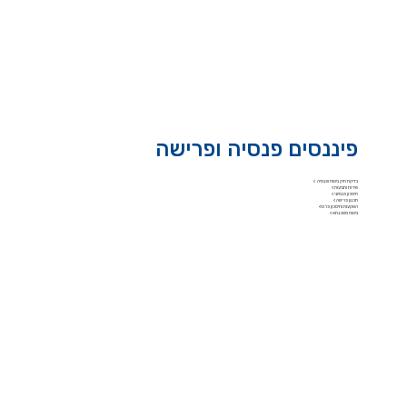
פיננסים פנסיה ופרישה
בדיקת תיק ביטוח ופנסיה >
שירות ותביעות >
חיסכון פנסיוני >
תכנון פרישה >
השקעות וחיסכון פרטי>
ביטוח משכנתא >