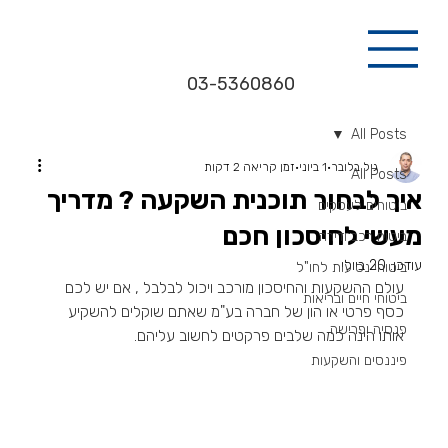
03-5360860
All Posts
גיל בלובר
1 ביוני
זמן קריאה 2 דקות
All Posts
איך לבחור תוכנית השקעה ? מדריך
ביטוחים לעסקים
מעשי לחיסכון חכם
ביטוח רכב ודירה
עודכן:
20 ביולי
ביטוחי נסיעות לחו"ל
עולם ההשקעות והחיסכון מורכב ויכול לבלבל , אם יש לכם 
ביטוחי חיים ובריאות
כסף פרטי או הון של חברה בע"מ שאתם שוקלים להשקיע 
פנסיה ופרישה
אותו הינה כמה שלבים פרקטים לחשוב עליהם.
פיננסים והשקעות