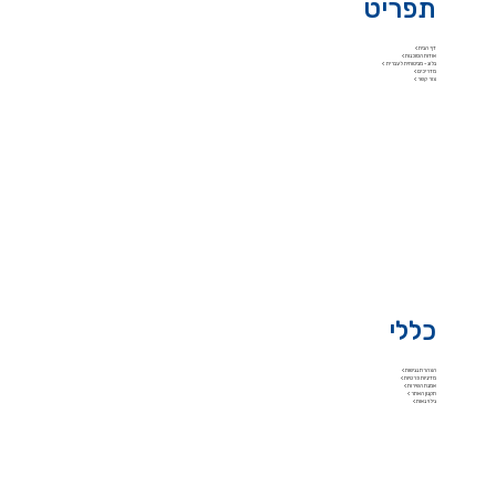
תפריט
דף הבית >
אודות הסוכנות >
בלוג - מביטוחית לעברית >
מדריכים >
צור קשר >
כללי
הצהרת נגישות >
מדיניות פרטיות >
אמנת השירות >
תקנון האתר >
גילוי נאות >