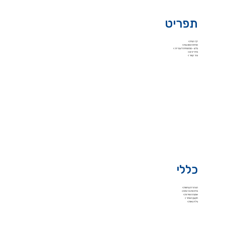
תפריט
דף הבית >
אודות הסוכנות >
בלוג - מביטוחית לעברית >
מדריכים >
צור קשר >
כללי
הצהרת נגישות >
מדיניות פרטיות >
אמנת השירות >
תקנון האתר >
גילוי נאות >