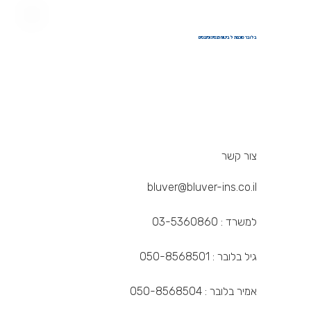
בלובר סוכנות לביטוח פנסיה ופיננסים
צור קשר
bluver@bluver-ins.co.il
למשרד : 03-5360860
גיל בלובר : 050-8568501
אמיר בלובר : 050-8568504