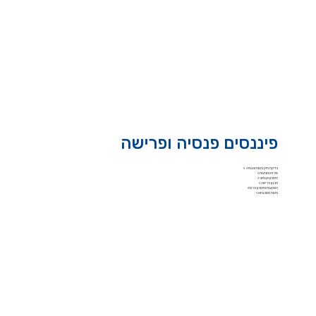
פיננסים פנסיה ופרישה
בדיקת תיק ביטוח ופנסיה >
שירות ותביעות >
חיסכון פנסיוני >
תכנון פרישה >
השקעות וחיסכון פרטי>
ביטוח משכנתא >