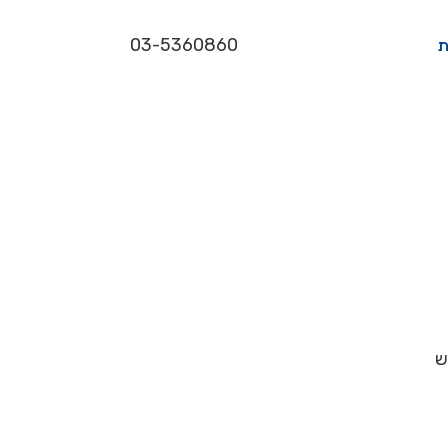
03-5360860
ת
ש