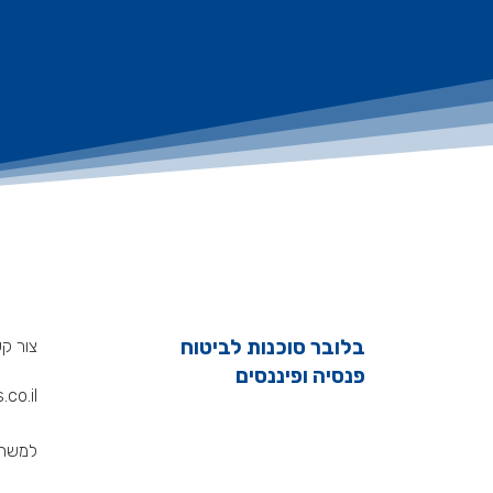
להצעה משתלמת
בלובר סוכנות לביטוח
צור ק
פנסיה ופיננסים
co.il
למשרד : 860