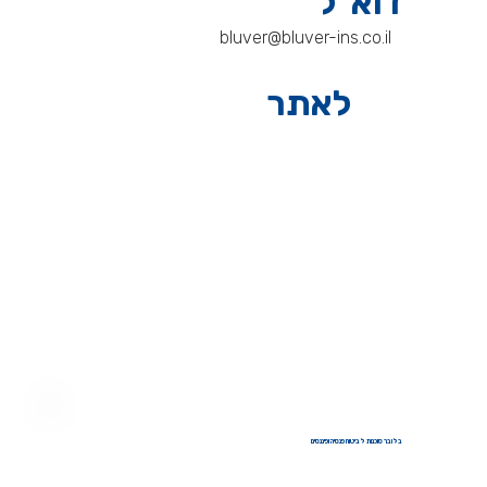
דוא"ל
bluver@bluver-ins.co.il
לאתר
בלובר סוכנות לביטוח פנסיה ופיננסים