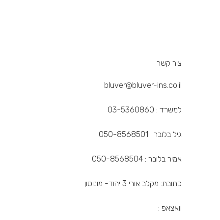
צור קשר
bluver@bluver-ins.co.il
למשרד : 03-5360860
גיל בלובר : 050-8568501
אמיר בלובר : 050-8568504
כתובת: מקלב אורי 3 יהוד- מונוסון
וואצאפ :