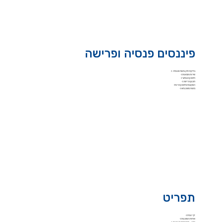
פיננסים פנסיה ופרישה
בדיקת תיק ביטוח ופנסיה >
שירות ותביעות >
חיסכון פנסיוני >
תכנון פרישה >
השקעות וחיסכון פרטי>
ביטוח משכנתא >
תפריט
דף הבית >
אודות הסוכנות >